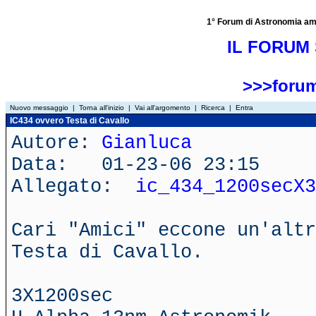
1° Forum di Astronomia amator
IL FORUM 
>>>forum
Nuovo messaggio
|
Torna all'inizio
|
Vai all'argomento
|
Ricerca
|
Entra
IC434 ovvero Testa di Cavallo
Autore:
Gianluca
Data: 01-23-06 23:15
Allegato:
ic_434_1200secX3
Cari "Amici" eccone un'altr
Testa di Cavallo.
3X1200sec