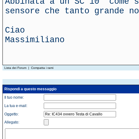
Abbinata a un SC 10" come s
sensore che tanto grande no
Ciao
Massimiliano
Lista dei Forum
|
Compatta i rami
Rispondi a questo messaggio
Il tuo nome:
La tua e-mail:
Oggetto:
Allegato: